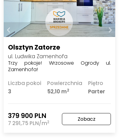
Olsztyn Zatorze
ul. Ludwika Zamenhofa
Trzy pokoje! Wrzosowe Ogrody ul.
Zamenhofa!
Liczba pokoi
Powierzchnia
Piętro
2
3
52,10 m
Parter
379 900 PLN
Zobacz
2
7 291,75 PLN/m