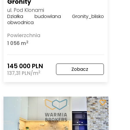
Gronity
ul. Pod Klonami
Działka budowlana Gronity_blisko
obwodnica
Powierzchnia
2
1 056 m
145 000 PLN
Zobacz
2
137,31 PLN/m