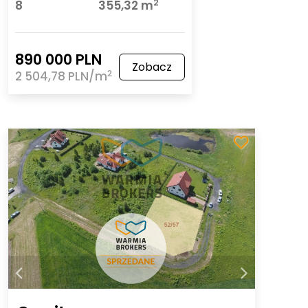
2
8
355,32 m
890 000 PLN
Zobacz
2
2 504,78 PLN/m