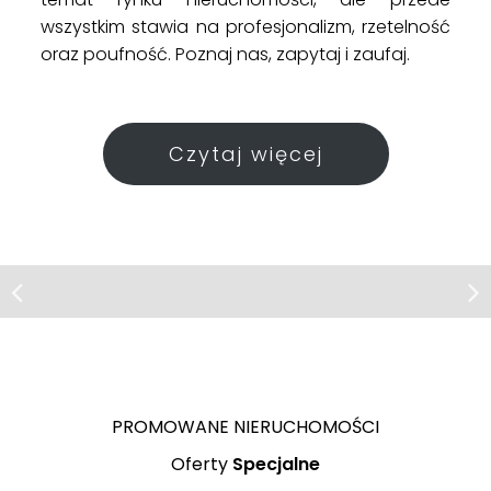
wszystkim stawia na profesjonalizm, rzetelność
oraz poufność. Poznaj nas, zapytaj i zaufaj.
Czytaj więcej
Mieszkanie | Sprzedaż
Olsztyn, ul. Ludwika Zamenhofa
Funkcjonalne! wysoki standard!
Nowe! bez PCC
PROMOWANE NIERUCHOMOŚCI
Olsztyn
Olsztyn
Dywity
Oferty
Specjalne
449 000 PLN
600 000 PLN
600 000 PLN
ul. ks.
ul. ks.
ul.