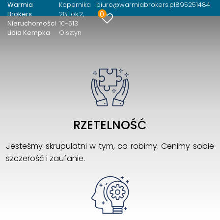
Warmia
Kopernika
biuro@warmiabrokers.pl
895251484
0
Brokers
28 lok.2
Nieruchomości
10-513
Lidia Kempka
Olsztyn
RZETELNOŚĆ
Jesteśmy skrupulatni w tym, co robimy. Cenimy sobie
szczerość i zaufanie.