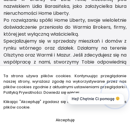
nazwiskiem Lidia Barasińska, jako założycielka biura
nieruchomości Home Liberty.
Po rozwiązaniu spółki Home Liberty, swoje wieloletnie
doświadczenie przeniosła do Warmia Brokers, firmy,
której jest wyłączną właścicielką.
Specjalizujemy się w sprzedaży mieszkań i domów z
rynku wtórnego oraz działek. Działamy na terenie
Olsztyna oraz Warmii i Mazur. Jeśli zdecydujesz się na
współpracę z nami, stworzymy Tobie odpowiednią
strategię sprzedaży, dopasowaną do Twoich
oczekiwań, planów i celów.
Ta strona używa plików cookies. Kontynuując przeglądanie
naszej strony, wyrażasz zgodę na wykorzystywanie przez nas
Gwarantujemy bezpieczeństwo transakcji oraz
plików cookies zgodnie z aktualnymi ustawieniami przeglądarki i
korzystną sprzedaż. Posiadamy wiedzę z home
Polityką Prywatności.
Dowiedz się więcej
stagingu oraz polisę ubezpieczeniową, która chroni
Hej! Chętnie Ci pomogę
Klikając "Akceptuję" zgadasz się na wykorzystywanie przez nas
każdą transakcję.
plików cookie.
Będziemy Twoim ekspertem, partnerem oraz
przewodnikiem.
Akceptuję
Krok po kroku przeprowadzimy Ciebie przez całą