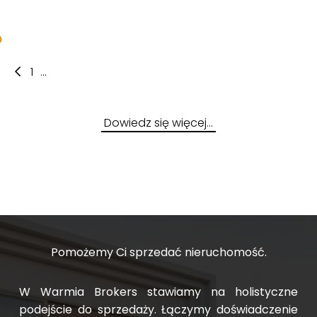
899 000 PLN
2
2
2
Roberta
Roberta
Franciszka
11 185,85 PLN/m
13 218,77 PLN/m
13 166,56 PLN/m
Gubity
2
7 125,31 PLN/m
Bilitewskiego
Bilitewskiego
Hynka
1
...
Dowiedz się więcej…
Pomożemy Ci sprzedać nieruchomość.
W Warmia Brokers stawiamy na holistyczne
podejście do sprzedaży. Łączymy doświadczenie