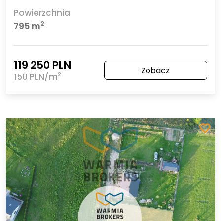
Powierzchnia
2
795 m
119 250 PLN
Zobacz
2
150 PLN/m