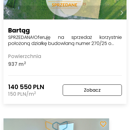
Bartąg
SPRZEDANA!Oferuję na sprzedaż korzystnie
położoną działkę budowlaną numer 270/25 o…
Powierzchnia
2
937 m
140 550 PLN
Zobacz
2
150 PLN/m