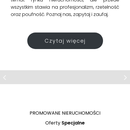
wszystkim stawia na profesjonalizm, rzetelność
oraz poufność. Poznaj nas, zapytaj i zaufaj.
Czytaj więcej
Działka | Sprzedaż
Barczewko
Działka budowlana na osiedlu
domów jednorodzinnych
PROMOWANE NIERUCHOMOŚCI
Olsztyn
Olsztyn
Dywity
Oferty
Specjalne
449 000 PLN
600 000 PLN
600 000 PLN
ul. ks.
ul. ks.
ul.