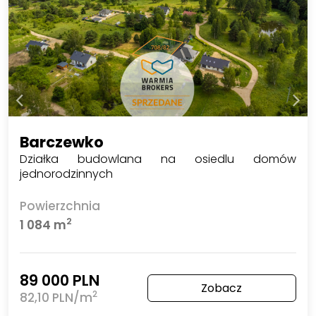
Barczewko
Działka budowlana na osiedlu domów
jednorodzinnych
Powierzchnia
2
1 084 m
89 000 PLN
Zobacz
2
82,10 PLN/m