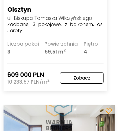
Olsztyn
ul. Biskupa Tomasza Wilczyńskiego
Zadbane, 3 pokojowe, z balkonem, os.
Jaroty!
Liczba pokoi
Powierzchnia
Piętro
2
3
59,51 m
4
609 000 PLN
Zobacz
2
10 233,57 PLN/m