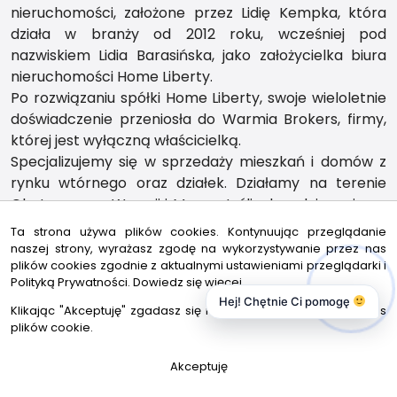
nieruchomości, założone przez Lidię Kempka, która
działa w branży od 2012 roku, wcześniej pod
nazwiskiem Lidia Barasińska, jako założycielka biura
nieruchomości Home Liberty.
Po rozwiązaniu spółki Home Liberty, swoje wieloletnie
doświadczenie przeniosła do Warmia Brokers, firmy,
której jest wyłączną właścicielką.
Specjalizujemy się w sprzedaży mieszkań i domów z
rynku wtórnego oraz działek. Działamy na terenie
Olsztyna oraz Warmii i Mazur. Jeśli zdecydujesz się na
współpracę z nami, stworzymy Tobie odpowiednią
Ta strona używa plików cookies. Kontynuując przeglądanie
strategię sprzedaży, dopasowaną do Twoich
naszej strony, wyrażasz zgodę na wykorzystywanie przez nas
plików cookies zgodnie z aktualnymi ustawieniami przeglądarki i
oczekiwań, planów i celów.
Polityką Prywatności.
Dowiedz się więcej
Gwarantujemy bezpieczeństwo transakcji oraz
Hej! Chętnie Ci pomogę
korzystną sprzedaż. Posiadamy wiedzę z home
Klikając "Akceptuję" zgadasz się na wykorzystywanie przez nas
plików cookie.
stagingu oraz polisę ubezpieczeniową, która chroni
każdą transakcję.
Akceptuję
Będziemy Twoim ekspertem, partnerem oraz
przewodnikiem.