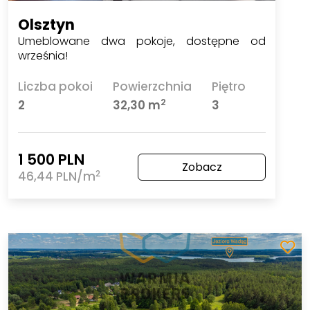
Olsztyn
Umeblowane dwa pokoje, dostępne od
września!
Liczba pokoi
Powierzchnia
Piętro
2
2
32,30 m
3
1 500 PLN
Zobacz
2
46,44 PLN/m