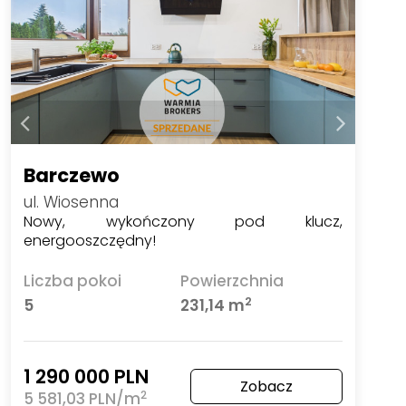
Barczewo
ul. Wiosenna
Nowy, wykończony pod klucz,
energooszczędny!
Liczba pokoi
Powierzchnia
2
5
231,14 m
1 290 000 PLN
Zobacz
2
5 581,03 PLN/m