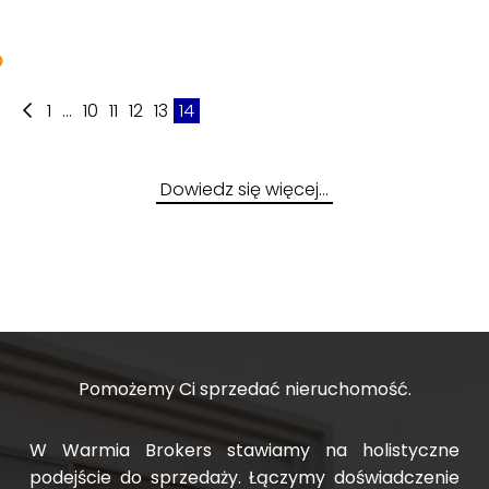
899 000 PLN
2
2
2
Roberta
Roberta
Franciszka
11 185,85 PLN/m
13 218,77 PLN/m
13 166,56 PLN/m
Gubity
2
7 125,31 PLN/m
Bilitewskiego
Bilitewskiego
Hynka
1
...
10
11
12
13
14
Dowiedz się więcej…
Pomożemy Ci sprzedać nieruchomość.
W Warmia Brokers stawiamy na holistyczne
podejście do sprzedaży. Łączymy doświadczenie