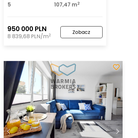
2
5
107,47 m
950 000 PLN
Zobacz
2
8 839,68 PLN/m