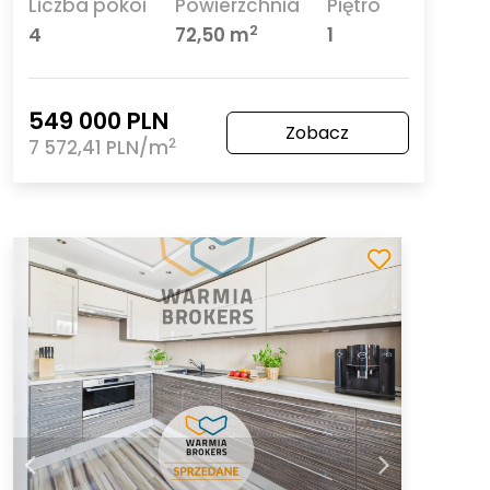
Liczba pokoi
Powierzchnia
Piętro
2
4
72,50 m
1
549 000 PLN
Zobacz
2
7 572,41 PLN/m