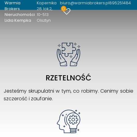
Warmia
Kopernika
biuro@warmiabrokers.pl
895251484
0
Brokers
28 lok.2
Nieruchomości
10-513
Lidia Kempka
Olsztyn
RZETELNOŚĆ
Jesteśmy skrupulatni w tym, co robimy. Cenimy sobie
szczerość i zaufanie.