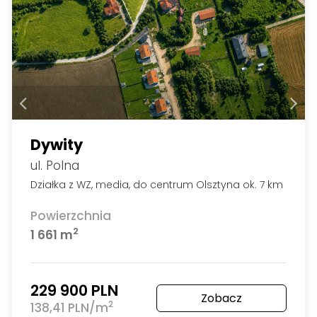
Dywity
ul. Polna
Działka z WZ, media, do centrum Olsztyna ok. 7 km
Powierzchnia
2
1 661 m
229 900 PLN
Zobacz
2
138,41 PLN/m