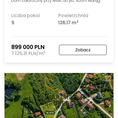
Dom całoroczny przy lesie, do jez. 400m Marąg
Liczba pokoi
Powierzchnia
2
5
126,17 m
899 000 PLN
Zobacz
2
7 125,31 PLN/m