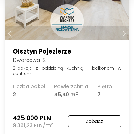
Olsztyn Pojezierze
Dworcowa 12
2-pokoje z oddzielną kuchnią i balkonem w
centrum
Liczba pokoi
Powierzchnia
Piętro
2
2
45,40 m
7
425 000 PLN
Zobacz
2
9 361,23 PLN/m