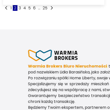
1
2
3
4
5
6
...
25
Warmia Brokers Biuro Nieruchomości
t
pod nazwiskiem Lidia Barasińska, jako zało
Po rozwiązaniu spółki Home Liberty, swoje 
Specjalizujemy się w sprzedaży mieszkań 
zdecydujesz się na współpracę z nami, st
Gwarantujemy bezpieczeństwo transakcji 
chroni każdą transakcję.
Będziemy Twoim ekspertem, partnerem o