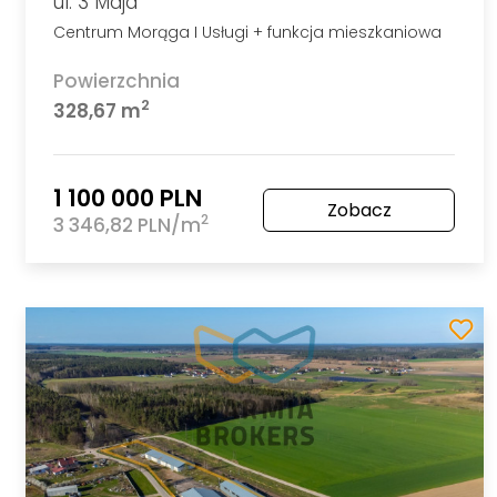
ul. 3 Maja
Centrum Morąga I Usługi + funkcja mieszkaniowa
Powierzchnia
2
328,67 m
1 100 000 PLN
Zobacz
2
3 346,82 PLN/m