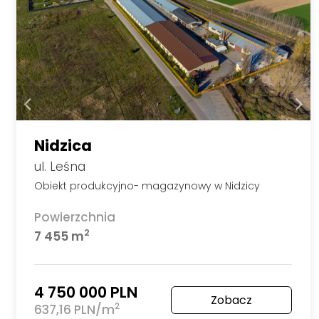
Nidzica
ul. Leśna
Obiekt produkcyjno- magazynowy w Nidzicy
Powierzchnia
2
7 455 m
4 750 000 PLN
Zobacz
2
637,16 PLN/m