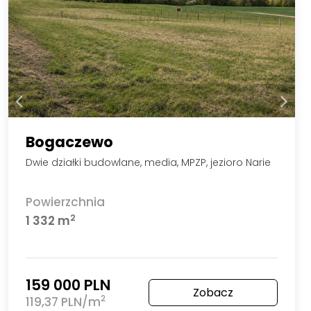
Bogaczewo
Dwie działki budowlane, media, MPZP, jezioro Narie
Powierzchnia
2
1 332 m
159 000 PLN
Zobacz
2
119,37 PLN/m