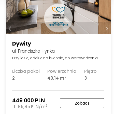
Dywity
ul. Franciszka Hynka
Przy lesie, oddzielna kuchnia, do wprowadzenia!
Liczba pokoi
Powierzchnia
Piętro
2
2
40,14 m
3
449 000 PLN
Zobacz
2
11 185,85 PLN/m