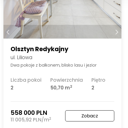
Olsztyn Redykajny
ul. Liliowa
Dwa pokoje z balkonem, blisko lasu i jezior
Liczba pokoi
Powierzchnia
Piętro
2
2
50,70 m
2
558 000 PLN
Zobacz
2
11 005,92 PLN/m