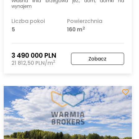
Własna linia brzegowa jez., dom, domki na
wynajem
Liczba pokoi
Powierzchnia
2
5
160 m
3 490 000 PLN
Zobacz
2
21 812,50 PLN/m