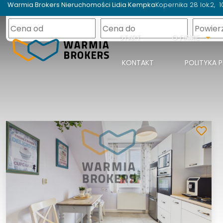
Warmia Brokers Nieruchomości Lidia Kempka
Kopernika 28 lok.2
1
START
O FIRMIE
KONTAKT
POLITYKA 