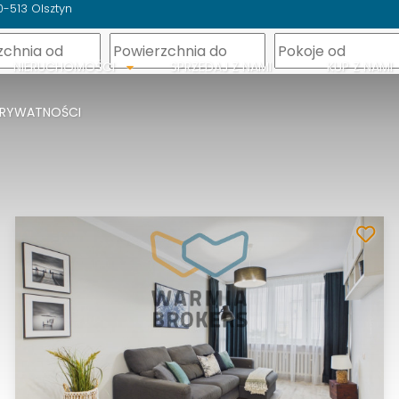
0-513 Olsztyn
m
NIERUCHOMOŚCI
SPRZEDAJ Z NAMI
KUP Z NAMI
PRYWATNOŚCI