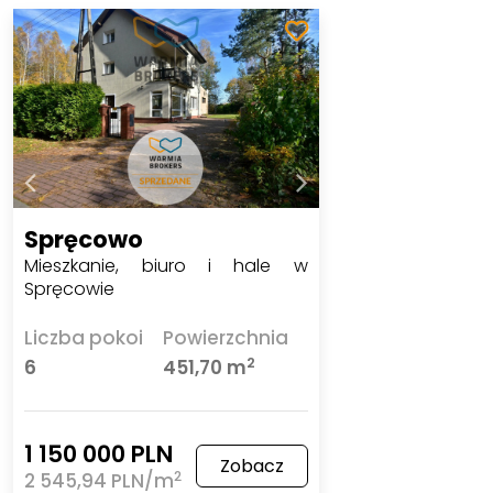
Spręcowo
Mieszkanie, biuro i hale w
Spręcowie
Liczba pokoi
Powierzchnia
2
6
451,70 m
1 150 000 PLN
Zobacz
2
2 545,94 PLN/m