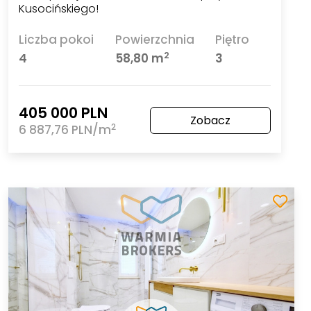
Kusocińskiego!
Liczba pokoi
Powierzchnia
Piętro
2
4
58,80 m
3
405 000 PLN
Zobacz
2
6 887,76 PLN/m