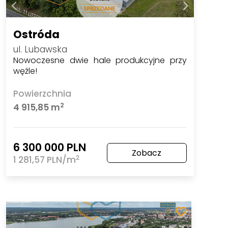
Ostróda
ul. Lubawska
Nowoczesne dwie hale produkcyjne przy
węźle!
Powierzchnia
2
4 915,85 m
6 300 000 PLN
Zobacz
2
1 281,57 PLN/m