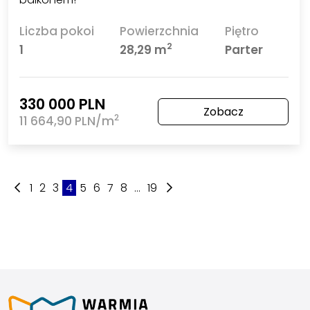
Liczba pokoi
Powierzchnia
Piętro
2
1
28,29 m
Parter
330 000 PLN
Zobacz
2
11 664,90 PLN/m
1
2
3
4
5
6
7
8
...
19