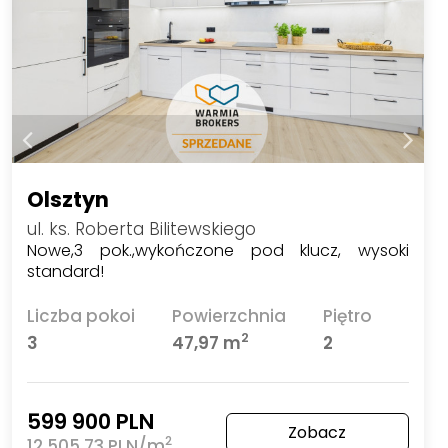
Olsztyn
ul. ks. Roberta Bilitewskiego
Nowe,3 pok.,wykończone pod klucz, wysoki
standard!
Liczba pokoi
Powierzchnia
Piętro
2
3
47,97 m
2
599 900 PLN
Zobacz
2
12 505,73 PLN/m