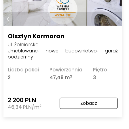
Olsztyn Kormoran
ul. Żołnierska
Umeblowane, nowe budownictwo, garaż
podziemny
Liczba pokoi
Powierzchnia
Piętro
2
2
47,48 m
3
2 200 PLN
Zobacz
2
46,34 PLN/m