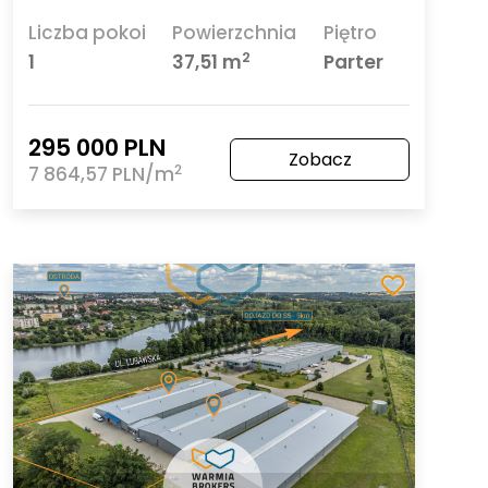
Liczba pokoi
Powierzchnia
Piętro
2
1
37,51 m
Parter
295 000 PLN
Zobacz
2
7 864,57 PLN/m