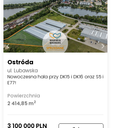
Ostróda
ul. Lubawska
Nowoczesna hala przy DK15 i DK16 oraz S5 i
E77!
Powierzchnia
2
2 414,85 m
3 100 000 PLN