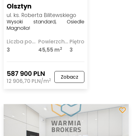
Olsztyn
ul. ks. Roberta Bilitewskiego
Wysoki standard, Osiedle
Magnolia!
Liczba pokoi
Powierzchnia
Piętro
2
3
45,55 m
3
587 900 PLN
Zobacz
2
12 906,70 PLN/m