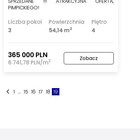
SPRZEDANE !!! ATRAKCYJNA OFERTA,
PIMPICKIEGO!
Liczba pokoi
Powierzchnia
Piętro
2
3
54,14 m
4
365 000 PLN
Zobacz
2
6 741,78 PLN/m
1
...
15
16
17
18
19