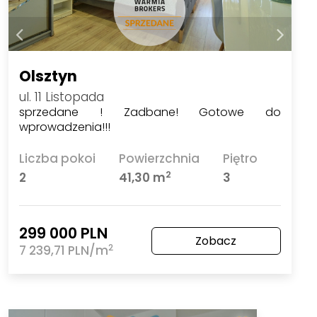
Olsztyn
ul. 11 Listopada
sprzedane ! Zadbane! Gotowe do
wprowadzenia!!!
Liczba pokoi
Powierzchnia
Piętro
2
2
41,30 m
3
299 000 PLN
Zobacz
2
7 239,71 PLN/m