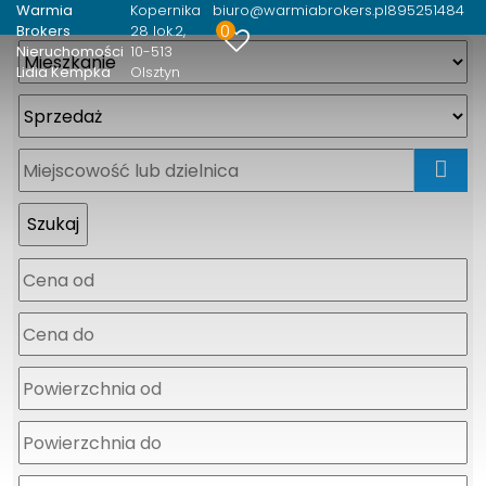
Warmia
Kopernika
biuro@warmiabrokers.pl
895251484
0
Brokers
28 lok.2
Nieruchomości
10-513
Lidia Kempka
Olsztyn
mapa