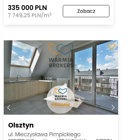
335 000 PLN
Zobacz
2
7 749,25 PLN/m
Olsztyn
ul. Mieczysława Pimpickiego