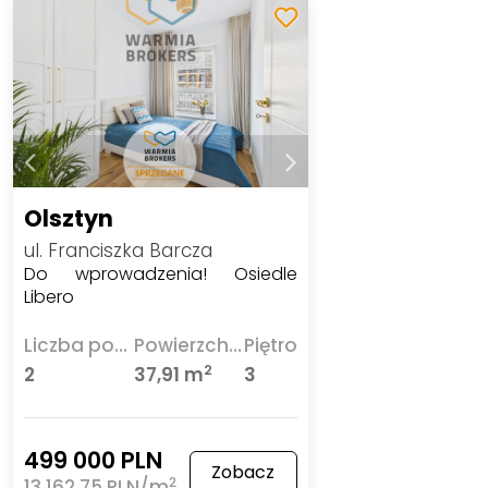
Olsztyn
ul. Franciszka Barcza
Do wprowadzenia! Osiedle
Libero
Liczba pokoi
Powierzchnia
Piętro
2
2
37,91 m
3
499 000 PLN
Zobacz
2
13 162,75 PLN/m