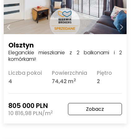
Olsztyn
Eleganckie mieszkanie z 2 balkonami i 2
komórkami!
Liczba pokoi
Powierzchnia
Piętro
2
4
74,42 m
2
805 000 PLN
Zobacz
2
10 816,98 PLN/m