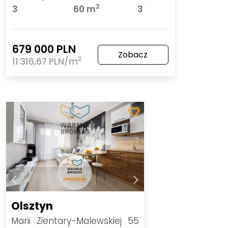
2
3
60 m
3
679 000 PLN
Zobacz
2
11 316,67 PLN/m
Olsztyn
Marii Zientary-Malewskiej 55