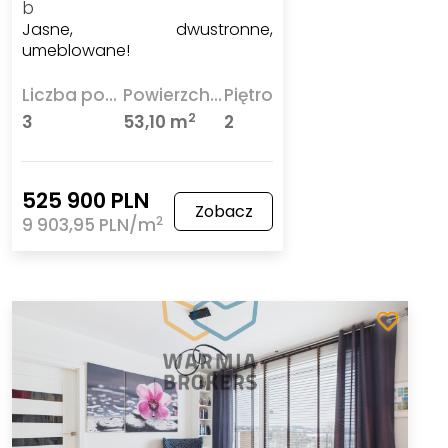
b
Jasne, dwustronne,
umeblowane!
Liczba pokoi
Powierzchnia
Piętro
2
3
53,10 m
2
525 900 PLN
Zobacz
2
9 903,95 PLN/m