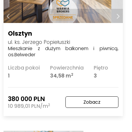
Olsztyn
ul. ks. Jerzego Popiełuszki
Mieszkanie z dużym balkonem i piwnicą,
os.Belweder
Liczba pokoi
Powierzchnia
Piętro
2
1
34,58 m
3
380 000 PLN
Zobacz
2
10 989,01 PLN/m