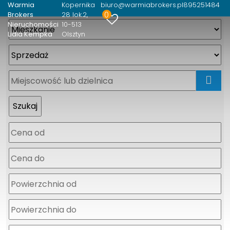
Warmia
Kopernika
biuro@warmiabrokers.pl
895251484
0
Brokers
28 lok.2
Nieruchomości
10-513
Lidia Kempka
Olsztyn
mapa