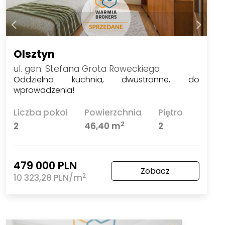
Olsztyn
ul. gen. Stefana Grota Roweckiego
Oddzielna kuchnia, dwustronne, do
wprowadzenia!
Liczba pokoi
Powierzchnia
Piętro
2
2
46,40 m
2
479 000 PLN
Zobacz
2
10 323,28 PLN/m