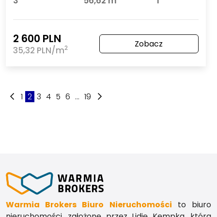
3
56,62 m
1
2 600 PLN
Zobacz
2
35,32 PLN/m
1
2
3
4
5
6
...
19
Warmia Brokers Biuro Nieruchomości
to biuro
nieruchomości, założone przez Lidię Kempka, która