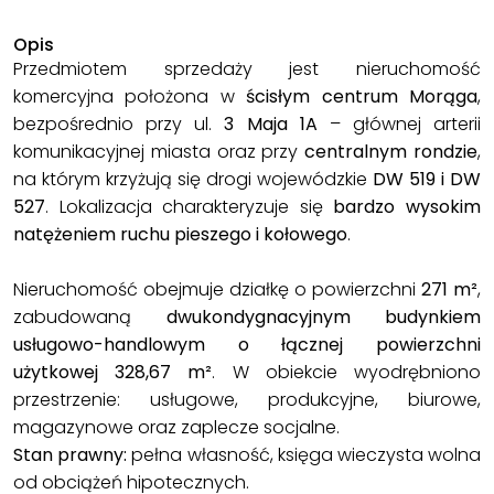
Opis
Przedmiotem sprzedaży jest nieruchomość
komercyjna położona w
ścisłym centrum Morąga
,
bezpośrednio przy ul.
3 Maja 1A
– głównej arterii
komunikacyjnej miasta oraz przy
centralnym rondzie
,
na którym krzyżują się drogi wojewódzkie
DW 519 i DW
527
. Lokalizacja charakteryzuje się
bardzo wysokim
natężeniem ruchu pieszego i kołowego
.
Nieruchomość obejmuje działkę o powierzchni
271 m²
,
zabudowaną
dwukondygnacyjnym budynkiem
usługowo-handlowym o łącznej powierzchni
użytkowej 328,67 m²
. W obiekcie wyodrębniono
przestrzenie: usługowe, produkcyjne, biurowe,
magazynowe oraz zaplecze socjalne.
Stan prawny:
pełna własność, księga wieczysta wolna
od obciążeń hipotecznych.