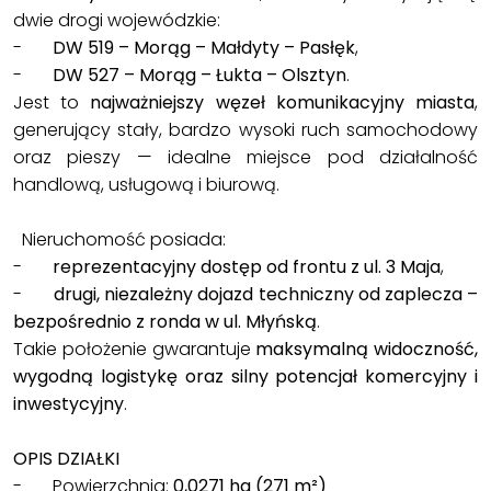
dwie drogi wojewódzkie:
-
DW 519 – Morąg – Małdyty – Pasłęk
,
-
DW 527 – Morąg – Łukta – Olsztyn
.
Jest to
najważniejszy węzeł komunikacyjny miasta
,
generujący stały, bardzo wysoki ruch samochodowy
oraz pieszy — idealne miejsce pod działalność
handlową, usługową i biurową.
Nieruchomość posiada:
-
reprezentacyjny dostęp od frontu z ul. 3 Maja
,
-
drugi, niezależny dojazd techniczny od zaplecza –
bezpośrednio z ronda w ul. Młyńską
.
Takie położenie gwarantuje
maksymalną widoczność,
wygodną logistykę oraz silny potencjał komercyjny i
inwestycyjny
.
OPIS DZIAŁKI
- Powierzchnia:
0,0271 ha (271 m²)