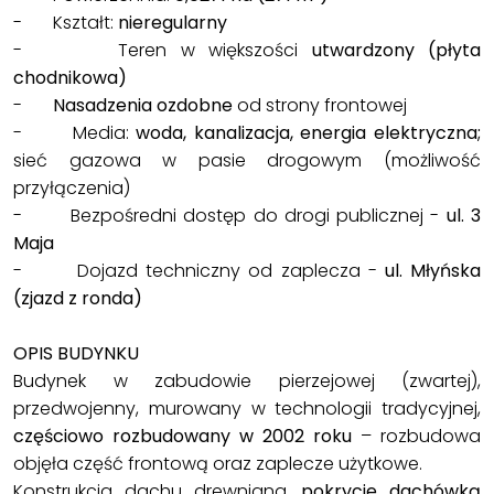
- Kształt:
nieregularny
- Teren w większości
utwardzony (płyta
chodnikowa)
-
Nasadzenia ozdobne
od strony frontowej
- Media:
woda, kanalizacja, energia elektryczna;
sieć gazowa w pasie drogowym (możliwość
przyłączenia)
- Bezpośredni dostęp do drogi publicznej -
ul. 3
Maja
- Dojazd techniczny od zaplecza -
ul. Młyńska
(zjazd z ronda)
OPIS BUDYNKU
Budynek w zabudowie pierzejowej (zwartej),
przedwojenny, murowany w technologii tradycyjnej,
częściowo rozbudowany w 2002 roku
– rozbudowa
objęła część frontową oraz zaplecze użytkowe.
Konstrukcja dachu drewniana,
pokrycie dachówką