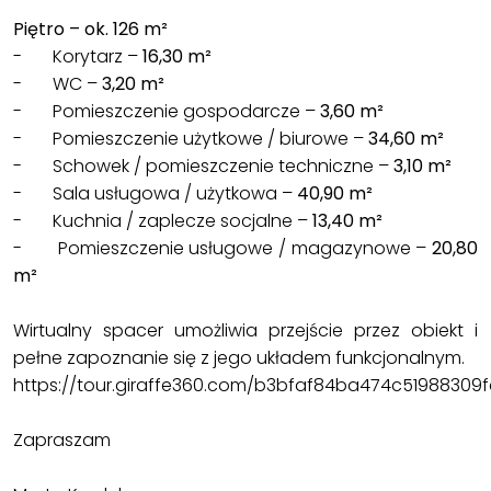
Piętro – ok. 126 m²
- Korytarz –
16,30 m²
- WC –
3,20 m²
- Pomieszczenie gospodarcze –
3,60 m²
- Pomieszczenie użytkowe / biurowe –
34,60 m²
- Schowek / pomieszczenie techniczne –
3,10 m²
- Sala usługowa / użytkowa –
40,90 m²
- Kuchnia / zaplecze socjalne –
13,40 m²
- Pomieszczenie usługowe / magazynowe –
20,80
m²
Wirtualny spacer umożliwia przejście przez obiekt i
pełne zapoznanie się z jego układem funkcjonalnym.
https://tour.giraffe360.com/b3bfaf84ba474c51988309
Zapraszam