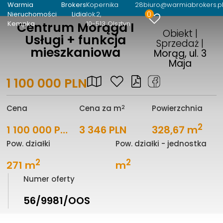
Warmia Brokers
Kopernika 28
biuro@warmiabrokers.p
0
Nieruchomości Lidia
lok.2
Kempka
10-513 Olsztyn
Centrum Morąga I
Obiekt |
Usługi + funkcja
Sprzedaż |
mieszkaniowa
Morąg, ul. 3
Maja
1 100 000 PLN
2
Cena
Cena za m
Powierzchnia
2
1 100 000 PLN
3 346 PLN
328,67 m
Pow. działki
Pow. działki - jednostka
2
2
271 m
m
Numer oferty
56/9981/OOS