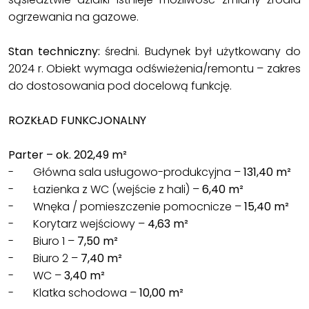
ogrzewania na gazowe.
Stan techniczny:
średni. Budynek był użytkowany do
2024 r. Obiekt wymaga odświeżenia/remontu – zakres
do dostosowania pod docelową funkcję.
ROZKŁAD FUNKCJONALNY
Parter – ok. 202,49 m²
- Główna sala usługowo-produkcyjna –
131,40 m²
- Łazienka z WC (wejście z hali) –
6,40 m²
- Wnęka / pomieszczenie pomocnicze –
15,40 m²
- Korytarz wejściowy –
4,63 m²
- Biuro 1 –
7,50 m²
- Biuro 2 –
7,40 m²
- WC –
3,40 m²
- Klatka schodowa –
10,00 m²