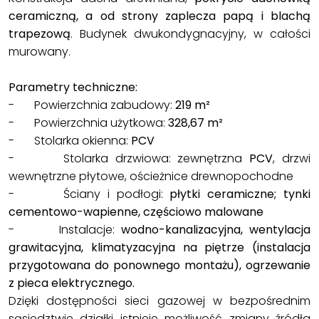
ceramiczną, a od strony zaplecza papą i blachą
trapezową
. Budynek dwukondygnacyjny, w całości
murowany.
Parametry techniczne:
- Powierzchnia zabudowy:
219 m²
- Powierzchnia użytkowa:
328,67 m²
- Stolarka okienna:
PCV
- Stolarka drzwiowa: zewnętrzna
PCV
, drzwi
wewnętrzne płytowe, ościeżnice drewnopochodne
- Ściany i podłogi:
płytki ceramiczne; tynki
cementowo-wapienne, częściowo malowane
- Instalacje:
wodno-kanalizacyjna, wentylacja
grawitacyjna, klimatyzacyjna na piętrze (instalacja
przygotowana do ponownego montażu), ogrzewanie
z pieca elektrycznego.
Dzięki dostępności sieci gazowej w bezpośrednim
sąsiedztwie działki istnieje możliwość zmiany źródła