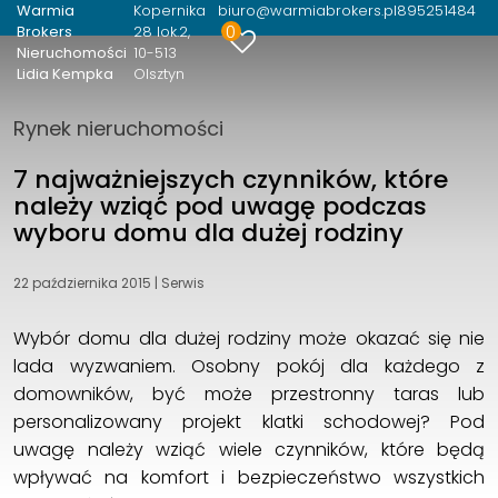
Warmia
Kopernika
biuro@warmiabrokers.pl
895251484
0
Brokers
28 lok.2
Nieruchomości
10-513
Lidia Kempka
Olsztyn
Rynek nieruchomości
7 najważniejszych czynników, które
należy wziąć pod uwagę podczas
wyboru domu dla dużej rodziny
22 października 2015
|
Serwis
Wybór domu dla dużej rodziny może okazać się nie
lada wyzwaniem. Osobny pokój dla każdego z
domowników, być może przestronny taras lub
personalizowany projekt klatki schodowej? Pod
uwagę należy wziąć wiele czynników, które będą
wpływać na komfort i bezpieczeństwo wszystkich