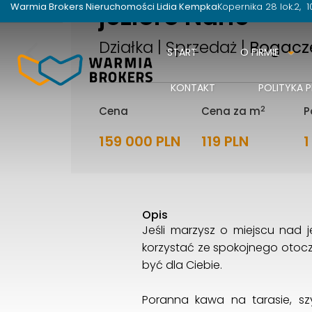
jezioro Narie
Warmia Brokers Nieruchomości Lidia Kempka
Kopernika 28 lok.2
1
Działka | Sprzedaż |
Bogacz
START
O FIRMIE
KONTAKT
POLITYKA 
2
Cena
Cena za m
P
159 000 PLN
119 PLN
1
Opis
Jeśli marzysz o miejscu nad 
korzystać ze spokojnego otocz
być dla Ciebie.
Poranna kawa na tarasie, szy