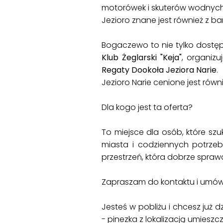
motorówek i skuterów wodnych
Jezioro znane jest również z b
Bogaczewo to nie tylko dostęp
Klub Żeglarski "Keja"
, organiz
Regaty Dookoła Jeziora Narie
.
Jezioro Narie cenione jest równ
Dla kogo jest ta oferta?
To miejsce dla osób, które sz
miasta i codziennych potrzeb.
przestrzeń, która dobrze sprawd
Zapraszam do kontaktu i umów
Jesteś w pobliżu i chcesz już d
- pinezka z lokalizacją umiesz