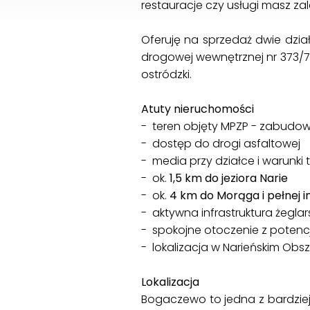
restauracje czy usługi masz zal
Oferuję na sprzedaż dwie dzia
drogowej wewnętrznej nr 373/7
ostródzki.
Atuty nieruchomości
- teren objęty MPZP - zabudo
- dostęp do drogi asfaltowej
- media przy działce i warunki
- ok.
1,5 km do jeziora Narie
- ok.
4 km do Morąga i pełnej in
- aktywna infrastruktura żeglar
- spokojne otoczenie z potenc
- lokalizacja w Narieńskim Ob
Lokalizacja
Bogaczewo to jedna z bardziej