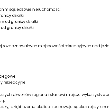
dnim sąsiedztwie nieruchomości:
anicy działki
 m od granicy działki
od granicy działki
ej rozpoznawalnych miejscowości rekreacyjnych nad jezio
oclegowe
efy rekreacyjne
iększych akwenów regionu i stanowi miejsce wykorzystywan
dą.
ciszy
, dzięki czemu okolica zachowuje spokojniejszy cha