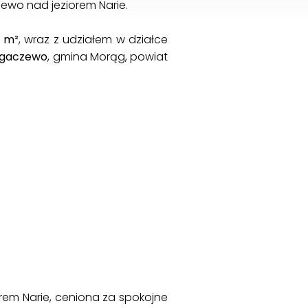
zewo nad jeziorem Narie.
2 m²
, wraz z udziałem w działce
gaczewo
, gmina Morąg, powiat
rem Narie, ceniona za spokojne