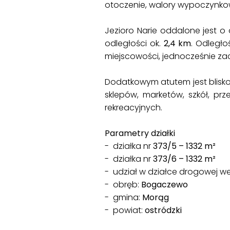
otoczenie, walory wypoczynkow
Jezioro Narie oddalone jest o 
odległości ok.
2,4 km
. Odległ
miejscowości, jednocześnie za
Dodatkowym atutem jest blisk
sklepów, marketów, szkół, prz
rekreacyjnych.
Parametry działki
- działka nr
373/5 – 1332 m²
- działka nr
373/6 – 1332 m²
- udział w działce drogowej w
- obręb:
Bogaczewo
- gmina:
Morąg
- powiat:
ostródzki