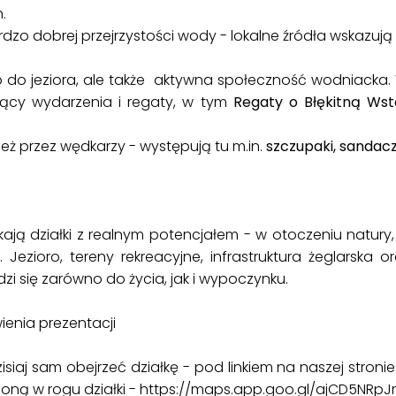
.
ardzo dobrej przejrzystości wody - lokalne źródła wskazu
 do jeziora, ale także aktywna społeczność wodniacka.
ujący wydarzenia i regaty, w tym
Regaty o Błękitną Wst
ież przez wędkarzy - występują tu m.in.
szczupaki, sandacz
ukają działki z realnym potencjałem - w otoczeniu natury
 Jezioro, tereny rekreacyjne, infrastruktura żeglarska 
zi się zarówno do życia, jak i wypoczynku.
ienia prezentacji
zisiaj sam obejrzeć działkę - pod linkiem na naszej stroni
czoną w rogu działki - https://maps.app.goo.gl/ajCD5NRp