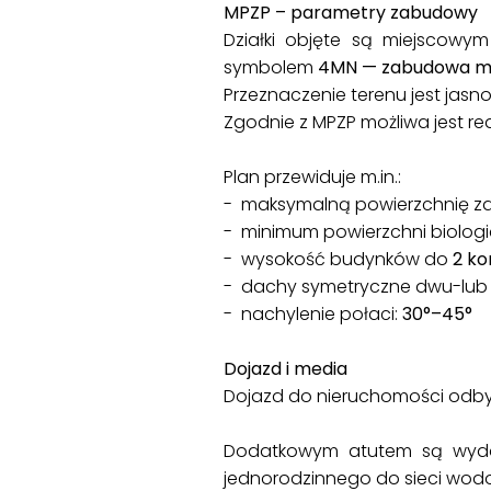
MPZP – parametry zabudowy
Działki objęte są miejscowy
symbolem
4MN — zabudowa mi
Przeznaczenie terenu jest jas
Zgodnie z MPZP możliwa jest re
Plan przewiduje m.in.:
- maksymalną powierzchnię 
- minimum powierzchni biologi
- wysokość budynków do
2 ko
- dachy symetryczne dwu-lub
- nachylenie połaci:
30°–45°
Dojazd i media
Dojazd do nieruchomości odbyw
Dodatkowym atutem są wy
jednorodzinnego do sieci wodoc