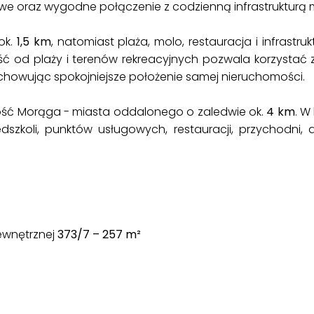
e oraz wygodne połączenie z codzienną infrastrukturą m
ok.
1,5 km
, natomiast plaża, molo, restauracja i infrastru
ość od plaży i terenów rekreacyjnych pozwala korzysta
chowując spokojniejsze położenie samej nieruchomości.
ość Morąga - miasta oddalonego o zaledwie ok.
4 km
. W
edszkoli, punktów usługowych, restauracji, przychodni
ewnętrznej
373/7 – 257 m²