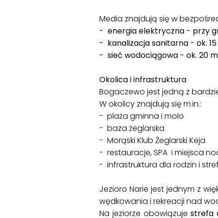
Media znajdują się w bezpośre
- energia elektryczna - przy gr
- kanalizacja sanitarna - ok. 15
- sieć wodociągowa - ok. 20 m 
Okolica i infrastruktura
Bogaczewo jest jedną z bardzi
W okolicy znajdują się m.in.:
- plaża gminna i molo
- baza żeglarska
- Morąski Klub Żeglarski Keja
- restauracje, SPA i miejsca n
- infrastruktura dla rodzin i str
Jezioro Narie jest jednym z w
wędkowania i rekreacji nad wo
Na jeziorze obowiązuje
strefa 