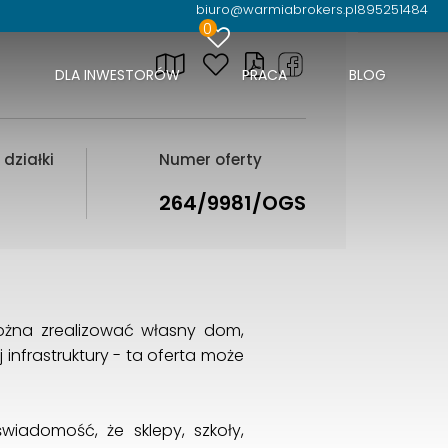
biuro@warmiabrokers.pl
895251484
0
DLA INWESTORÓW
PRACA
BLOG
działki
Numer oferty
264/9981/OGS
można zrealizować własny dom,
nfrastruktury - ta oferta może
wiadomość, że sklepy, szkoły,