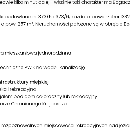
edwie kilka minut dalej - właśnie taki charakter ma Bogac
łki budowlane nr
373/5 i 373/6
, każda o powierzchni
133
 o pow. 257 m². Nieruchomości położone są w obrębie
Bo
wa mieszkaniowa jednorodzinna
 techniczne PWiK na wodę i kanalizację
frastruktury miejskiej
ska i rekreacyjna
jałem pod dom całoroczny lub rekreacyjny
szarze Chronionego Krajobrazu
 rozpoznawalnych miejscowości rekreacyjnych nad jezio