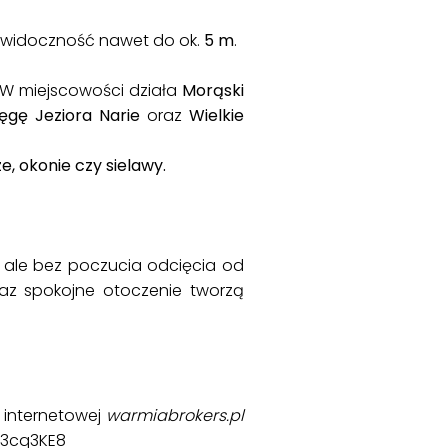
ją widoczność nawet do ok.
5 m
.
 W miejscowości działa
Morąski
ęgę Jeziora Narie
oraz
Wielkie
e, okonie czy sielawy.
, ale bez poczucia odcięcia od
oraz spokojne otoczenie tworzą
e internetowej
warmiabrokers.pl
Jr3cq3KE8