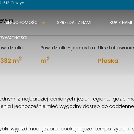
0-513 Olsztyn
ewo
NIERUCHOMOŚCI
SPRZEDAJ Z NAMI
KUP Z NAMI
PRYWATNOŚCI
ow. działki
Pow. działki - jednostka
Ukształtowanie 
2
2
 332 m
m
Płaska
jednym z najbardziej cenionych jezior regionu, gdzie 
enia i jednocześnie mieć wygodny dostęp do codziennej i
bki wyjazd nad jezioro, spokojniejsze tempo życia i ś