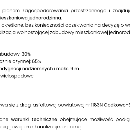
m planem zagospodarowania przestrzennego i znajdu
eszkaniowa jednorodzinna.
no określone, bez konieczności oczekiwania na decyzję o
alizacja wolnostojącej zabudowy mieszkaniowej jednorodz
zabudowy:
30%
cznie czynnej:
65%
ndygnacji nadziemnych i maks. 9 m
 wielospadowe
a się z drogi asfaltowej powiatowej nr
1183N Godkowo–S
dane
warunki techniczne
obejmujące możliwość podłą
iągowej oraz kanalizacji sanitarnej.