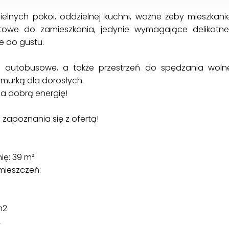
elnych pokoi, oddzielnej kuchni, ważne żeby mieszkanie
owe do zamieszkania, jedynie wymagające delikatne
e do gustu.
ki autobusowe, a także przestrzeń do spędzania wol
hmurką dla dorosłych.
da dobrą energię!
apoznania się z ofertą!
ię: 39 m²
mieszczeń:
m2
2