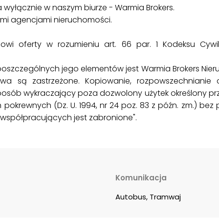
 wyłącznie w naszym biurze - Warmia Brokers.
ymi agencjami nieruchomości.
anowi oferty w rozumieniu art. 66 par. 1 Kodeksu Cyw
poszczególnych jego elementów jest Warmia Brokers Nie
awa są zastrzeżone. Kopiowanie, rozpowszechnianie or
 sposób wykraczający poza dozwolony użytek określony prz
h pokrewnych (Dz. U. 1994, nr 24 poz. 83 z późn. zm.) be
współpracujących jest zabronione".
Komunikacja
Autobus, Tramwaj