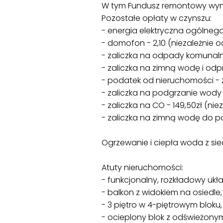
W tym Fundusz remontowy wynosi
Pozostałe opłaty w czynszu:
- energia elektryczna ogólnego 
- domofon - 2,10 (niezależnie o
- zaliczka na odpady komunalne
- zaliczka na zimną wodę i odp
- podatek od nieruchomości - z
- zaliczka na podgrzanie wody 
- zaliczka na CO - 149,50zł (ni
- zaliczka na zimną wodę do po
Ogrzewanie i ciepła woda z sieci
Atuty nieruchomości:
- funkcjonalny, rozkładowy ukł
- balkon z widokiem na osiedle,
- 3 piętro w 4-piętrowym bloku,
- ocieplony blok z odświeżonym