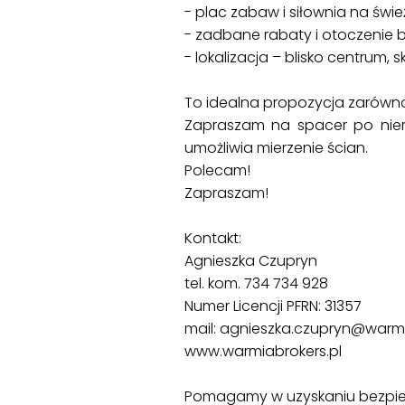
- plac zabaw i siłownia na świ
- zadbane rabaty i otoczenie 
- lokalizacja – blisko centrum,
To idealna propozycja zarówno
Zapraszam na spacer po nie
umożliwia mierzenie ścian.
Polecam!
Zapraszam!
Kontakt:
Agnieszka Czupryn
tel. kom. 734 734 928
Numer Licencji PFRN: 31357
mail: agnieszka.czupryn@warmi
www.warmiabrokers.pl
Pomagamy w uzyskaniu bezpie