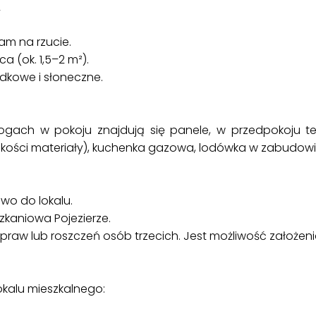
2
am na rzucie.
a (ok. 1,5–2 m²).
odkowe i słoneczne.
łogach w pokoju znajdują się panele, w przedpokoju t
kości materiały), kuchenka gazowa, lodówka w zabudowi
wo do lokalu.
zkaniowa Pojezierze.
raw lub roszczeń osób trzecich. Jest możliwość założenia
okalu mieszkalnego: