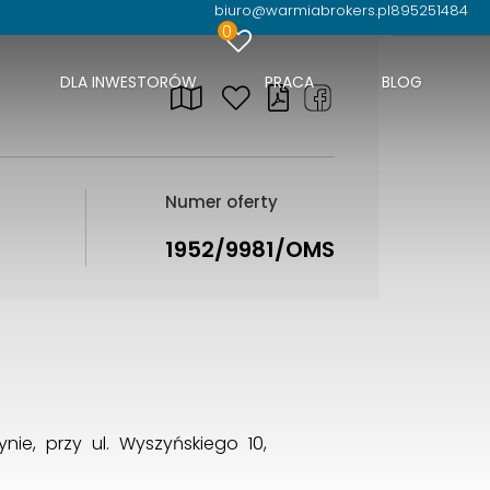
biuro@warmiabrokers.pl
895251484
0
DLA INWESTORÓW
PRACA
BLOG
Numer oferty
1952/9981/OMS
ie, przy ul. Wyszyńskiego 10,