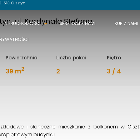
0-513 Olsztyn
tyn, ul. Kardynała Stefana
NIERUCHOMOŚCI
SPRZEDAJ Z NAMI
KUP Z NAMI
PRYWATNOŚCI
Powierzchnia
Liczba pokoi
Piętro
2
39 m
2
3 / 4
kładowe i słoneczne mieszkanie z balkonem w Olsztyn
teropiętrowym budynku.