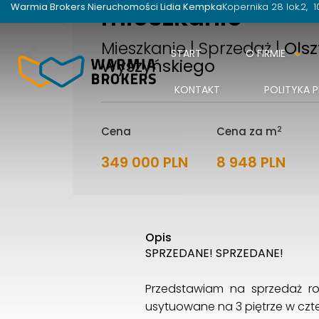
mieszkanie
Warmia Brokers Nieruchomości Lidia Kempka
Kopernika 28 lok.2
1
Mieszkanie | Sprzedaż |
Olsz
START
O FIRMIE
Wyszyńskiego
KONTAKT
POLITYKA 
2
Cena
Cena za m
349 000 PLN
8 948 PLN
Opis
SPRZEDANE! SPRZEDANE!
Przedstawiam na sprzedaż roz
usytuowane na 3 piętrze w cz