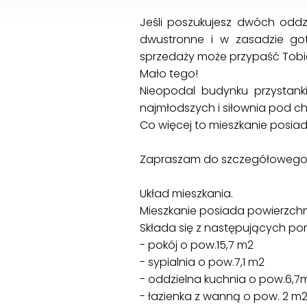
Jeśli poszukujesz dwóch oddzi
dwustronne i w zasadzie got
sprzedaży może przypaść Tobi
Mało tego!
Nieopodal budynku przystan
najmłodszych i siłownia pod c
Co więcej to mieszkanie posia
Zapraszam do szczegółowego z
Układ mieszkania.
Mieszkanie posiada powierzchn
Składa się z następujących po
- pokój o pow.15,7 m2
- sypialnia o pow.7,1 m2
- oddzielna kuchnia o pow.6,7
- łazienka z wanną o pow. 2 m