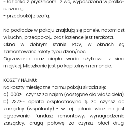
- łazienka z prysznicem i z wc, wyposażona w pralko-
suszarkę,
- przedpokój z szafą.
Na podłodze w pokoju znajdują się panele, natomiast
w kuchni, przedpokoju oraz łazience jest terakota.
Okna w dobrym stanie PCV, w oknach są
zamontowane rolety typu dzień/noc.
Ogrzewanie oraz ciepła woda użytkowa z sieci
miejskiej. Mieszkanie jest po kapitalnym remoncie.
KOSZTY NAJMU:
Na koszty miesięczne najmu pokoju składa się:
a) 1000zł- czynsz za najem (odstępne dla właściciela),
b) 237zł- opłata eksploatacyjna tj. za czynsz do
zarządcy (wspólnoty) - w tej opłacie wliczone jest
ogrzewanie, fundusz remontowy, wynagrodzenie
zarządcy, drugą połowę za czynsz płaci drugi