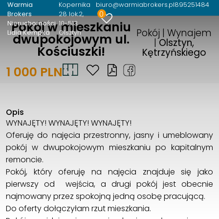
Warmia
Kopernika
biuro@warmiabrokers.pl
895251484
0
Brokers
28 lok.2
Nieruchomości
10-513
Pokój w mieszkaniu
Pokój | Wynajem
Lidia Kempka
Olsztyn
dwupokojowym ul.
|
Olsztyn,
Kościuszki!
Kętrzyńskiego
1 000 PLN
Opis
WYNAJĘTY! WYNAJĘTY! WYNAJĘTY!
Oferuję do najęcia przestronny, jasny i umeblowany
pokój w dwupokojowym mieszkaniu po kapitalnym
remoncie.
Pokój, który oferuję na najęcia znajduje się jako
pierwszy od wejścia, a drugi pokój jest obecnie
najmowany przez spokojną jedną osobę pracującą.
Do oferty dołączyłam rzut mieszkania.